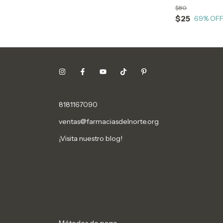
$80
$25
69
% OF
8181167090
ventas@farmaciasdelnorte.org
¡Visita nuestro blog!
Métodos de pago