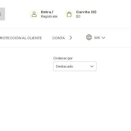
Entra
/
Carrito
(
0
)
Regístrate
$0
MX
PROTECCIÓN AL CLIENTE
CONTACTO
BLOG
Ordenar por