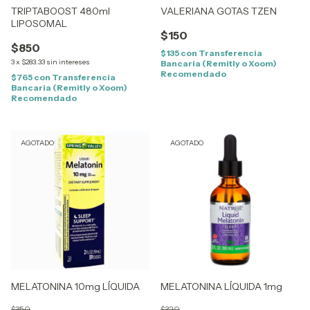
TRIPTABOOST 480ml
VALERIANA GOTAS TZEN
LIPOSOMAL
$150
$850
$135
con
Transferencia
3
x
$283.33
sin intereses
Bancaria (Remitly o Xoom)
Recomendado
$765
con
Transferencia
Bancaria (Remitly o Xoom)
Recomendado
AGOTADO
AGOTADO
MELATONINA 10mg LÍQUIDA
MELATONINA LÍQUIDA 1mg
$350
$320