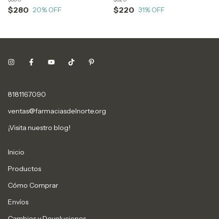
$280
$220
20
% OFF
31
% OFF
8181167090
ventas@farmaciasdelnorte.org
¡Visita nuestro blog!
Inicio
Productos
Cómo Comprar
Envíos
Cambios y Devoluciones