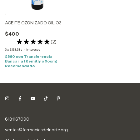
ACEITE OZONIZADO OIL O3
$400
(2)
3
x
$133.33
sin intereses
$360
con
Transferencia
Bancaria (Remitly o Xoom)
Recomendado
8181167090
ventas@farmaciasdelnorte.org