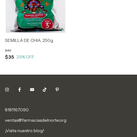
SEMILLA DE CHIA, 250g
$49
$35
29
% OFF
8181167090
ventas@farmaciasdelnorte.org
¡Visita nuestro blog!