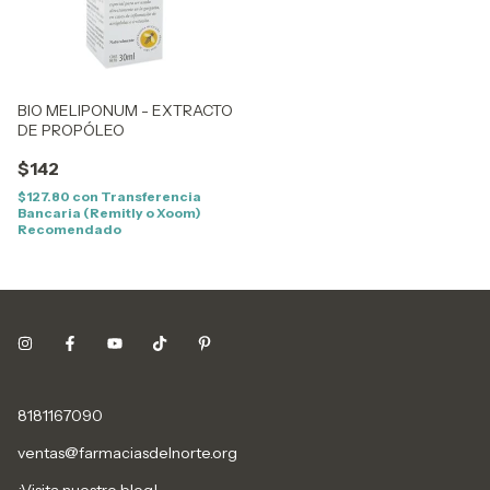
BIO MELIPONUM - EXTRACTO
DE PROPÓLEO
$142
$127.80
con
Transferencia
Bancaria (Remitly o Xoom)
Recomendado
8181167090
ventas@farmaciasdelnorte.org