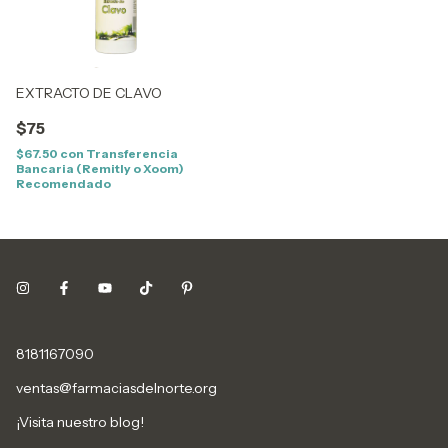
EXTRACTO DE CLAVO
$75
$67.50
con
Transferencia
Bancaria (Remitly o Xoom)
Recomendado
8181167090
ventas@farmaciasdelnorte.org
¡Visita nuestro blog!