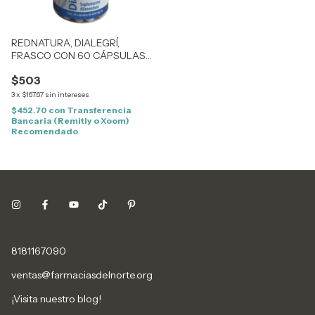
REDNATURA, DIALEGRÍ,
FRASCO CON 60 CÁPSULAS,
ANTES GASTRIFLU
$503
3
x
$167.67
sin intereses
$452.70
con
Transferencia
Bancaria (Remitly o Xoom)
Recomendado
8181167090
ventas@farmaciasdelnorte.org
¡Visita nuestro blog!