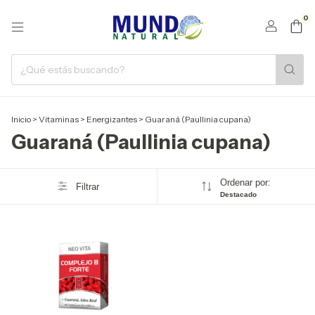
0
Inicio
>
Vitaminas
>
Energizantes
>
Guaraná (Paullinia cupana)
Guaraná (Paullinia cupana)
Ordenar por:
Filtrar
Destacado