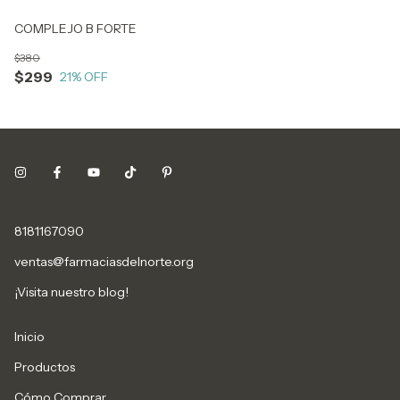
COMPLEJO B FORTE
$380
$299
21
% OFF
8181167090
ventas@farmaciasdelnorte.org
¡Visita nuestro blog!
Inicio
Productos
Cómo Comprar