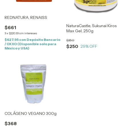
REDNATURA, RENAISS
NaturaCastle, Sukunai Kiros
$661
Max Gel, 250g
3
x
$220.33
sin intereses
$627.95
con
Depósito Bancario
$350
/ OXXO (Disponible solo para
$250
29
% OFF
México y USA)
COLÁGENO VEGANO 300g
$368