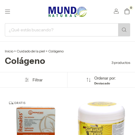
0
Inicio
>
Cuidado de la piel
>
Colágeno
Colágeno
3 productos
Ordenar por:
Filtrar
Destacado
GRATIS