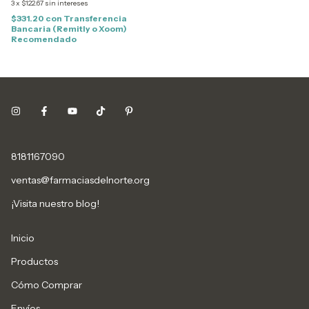
3
x
$122.67
sin intereses
$331.20
con
Transferencia
Bancaria (Remitly o Xoom)
Recomendado
8181167090
ventas@farmaciasdelnorte.org
¡Visita nuestro blog!
Inicio
Productos
Cómo Comprar
Envíos